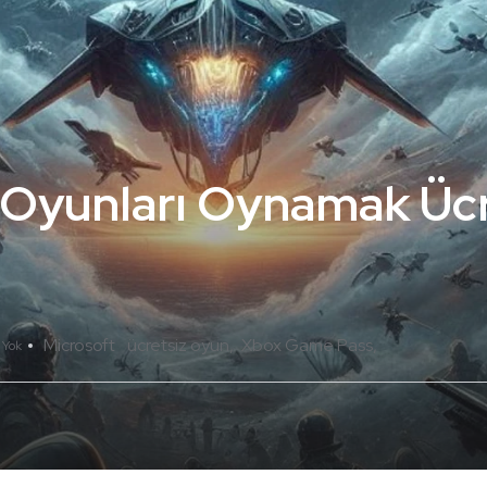
 Oyunları Oynamak Ücr
Microsoft
ücretsiz oyun
Xbox Game Pass
 Yok