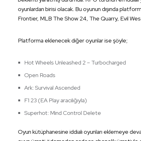
oyunlardan birisi olacak. Bu oyunun dışında platfor
Frontier, MLB The Show 24, The Quarry, Evil West v
Platforma eklenecek diğer oyunlar ise şöyle;
Hot Wheels Unleashed 2 – Turbocharged
Open Roads
Ark: Survival Ascended
F1 23 (EA Play aracılığıyla)
Superhot: Mind Control Delete
Oyun kütüphanesine iddialı oyunları eklemeye de