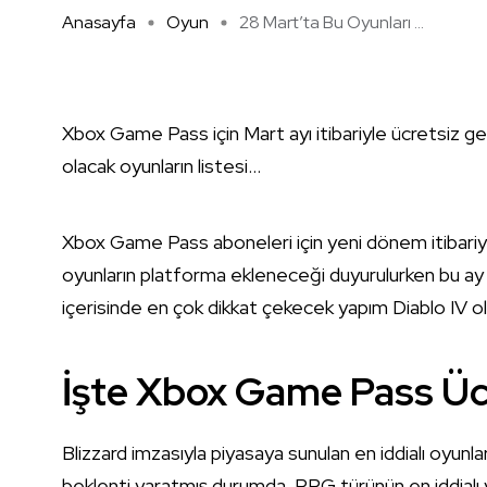
Anasayfa
Oyun
28 Mart’ta Bu Oyunları ...
Xbox Game Pass için Mart ayı itibariyle ücretsiz ge
olacak oyunların listesi…
Xbox Game Pass aboneleri için yeni dönem itibariyle 
oyunların platforma ekleneceği duyurulurken bu ay bi
içerisinde en çok dikkat çekecek yapım Diablo IV o
İşte Xbox Game Pass Üc
Blizzard imzasıyla piyasaya sunulan en iddialı oyunl
beklenti yaratmış durumda. RPG türünün en iddialı 