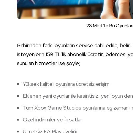
28 Mart’ta Bu Oyunlar
Birbirinden farklı oyunların servise dahil edilip, belir
isteyenlerin 159 TL’lik abonelik ücretini ödemesi ye
sunulan hizmetler ise şöyle;
Yüksek kaliteli oyunlara ücretsiz erişim
Eklenen yeni oyunlar ile kesintisiz, yeni oyun de
Tüm Xbox Game Studios oyunlarına eş zamanlı e
Özel indirimler ve fırsatlar
Ücretsiz EA Play üyeliği