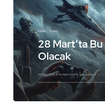
Liste
Oyun
28 Mart’ta Bu
Olacak
20 Mart 2024
20 Mart 2024
2dk okuma
Yorum