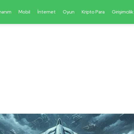
nanım
Mobil
İnternet
Oyun
Kripto Para
Girişimcilik