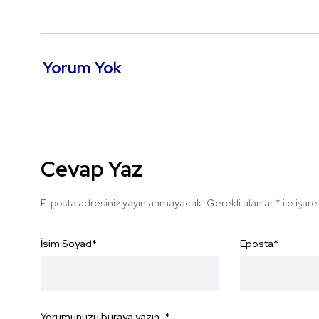
Yorum Yok
Cevap Yaz
E-posta adresiniz yayınlanmayacak.
Gerekli alanlar
*
ile işar
İsim Soyad
*
Eposta
*
Yorumunuzu buraya yazın...
*