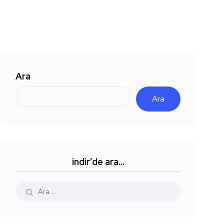
Ara
Ara
indir’de ara…