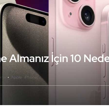
e Almanız İçin 10 Ned
Apple
iPhone
m Yok