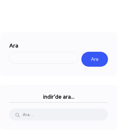
Ara
Ara
indir’de ara…