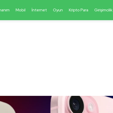
nanım
Mobil
İnternet
Oyun
Kripto Para
Girişimcilik