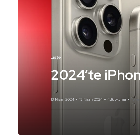
Liste
2024’te iPhon
13 Nisan 2024
13 Nisan 2024
4dk okuma
Yoru