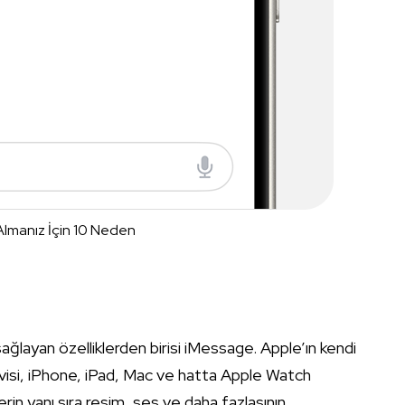
lmanız İçin 10 Neden
 sağlayan özelliklerden birisi iMessage. Apple’ın kendi
visi, iPhone, iPad, Mac ve hatta Apple Watch
nlerin yanı sıra resim, ses ve daha fazlasının