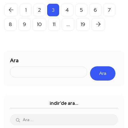
1
2
3
4
5
6
7
8
9
10
11
…
19
Ara
Ara
indir’de ara…