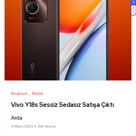
AÇIK
KOYU
Android
Mobil
Vivo Y18s Sessiz Sedasız Satışa Çıktı
Arda
11 Mayıs 2024
2dk okuma