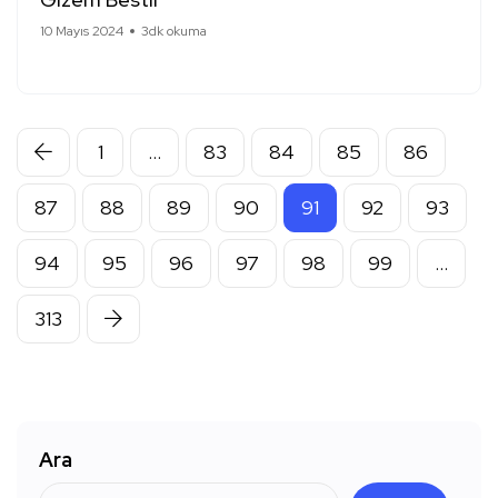
10 Mayıs 2024
3dk okuma
1
…
83
84
85
86
87
88
89
90
91
92
93
94
95
96
97
98
99
…
313
Ara