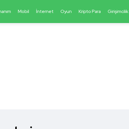
nanım
Mobil
İnternet
Oyun
Kripto Para
Girişimcilik