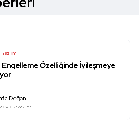
erleri
Yazılım
e Engelleme Özelliğinde İyileşmeye
iyor
afa Doğan
 2024
2dk okuma