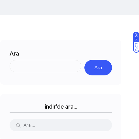
AÇIK
KOYU
Ara
Ara
indir’de ara…