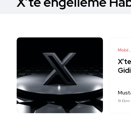
X’te engelleme Hab
Mobil
X’t
Gid
Must
19 Ekim