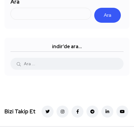
Ara
Ara
indir’de ara…
Bizi Takip Et