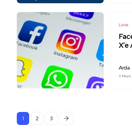
Liste
Fac
X’e
Arda
11 Mayıs
1
2
3