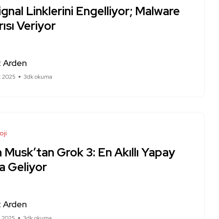
ignal Linklerini Engelliyor; Malware
ısı Veriyor
 Arden
t 2025
3dk okuma
oji
 Musk’tan Grok 3: En Akıllı Yapay
a Geliyor
 Arden
t 2025
3dk okuma