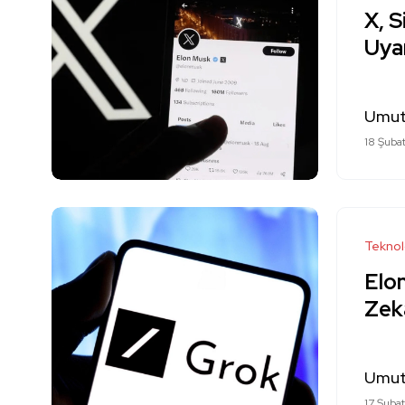
X, S
Uyar
Umut
18 Şuba
Teknol
Elon
Zek
Umut
17 Şuba