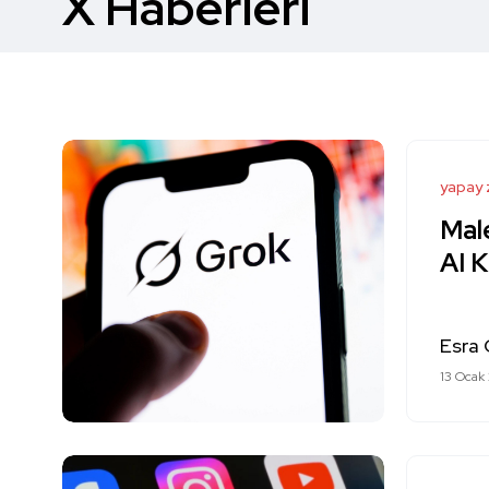
X Haberleri
yapay 
Mal
AI K
Esra
13 Ocak