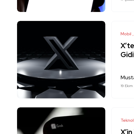
Mobil
X’t
Gid
Must
19 Ekim
Teknol
X’in