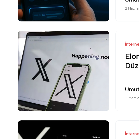
2 Hazir
İntern
Elon
Düz
Umut
11 Mart 
İntern