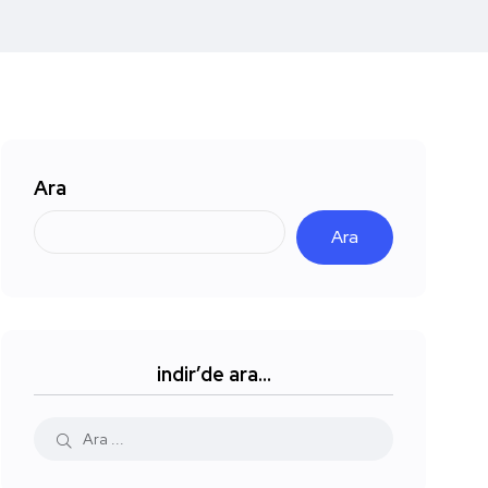
Ara
Ara
indir’de ara…