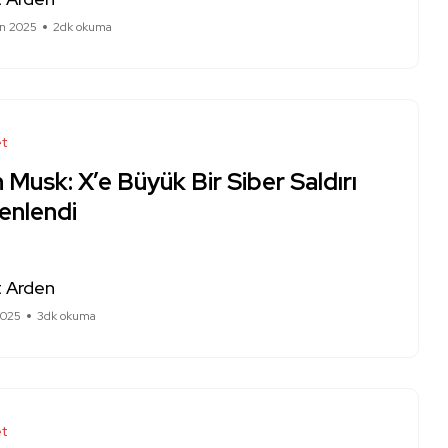
an 2025
2dk okuma
et
 Musk: X’e Büyük Bir Siber Saldırı
enlendi
 Arden
2025
3dk okuma
et