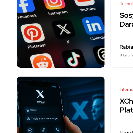
Teknol
Sos
Dar
Rabi
8 Eylül
İntern
XCh
Pla
Umut