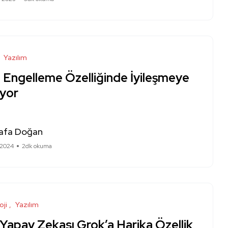
Yazılım
e Engelleme Özelliğinde İyileşmeye
iyor
afa Doğan
 2024
2dk okuma
oji
Yazılım
 Yapay Zekası Grok’a Harika Özellik