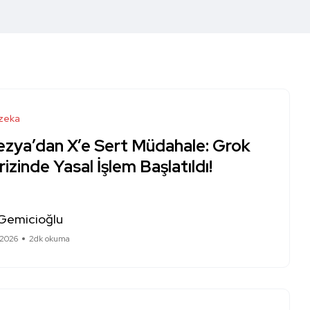
zeka
ezya’dan X’e Sert Müdahale: Grok
rizinde Yasal İşlem Başlatıldı!
 Gemicioğlu
 2026
2dk okuma