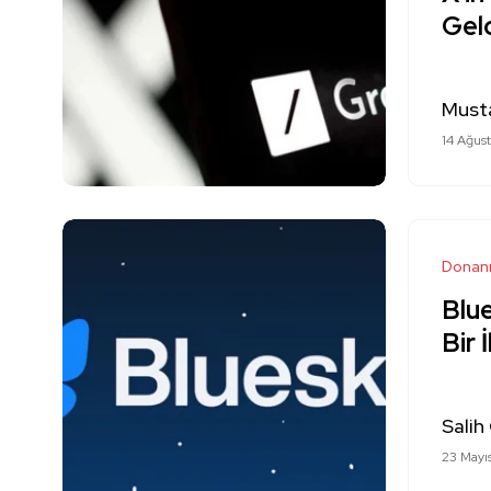
Gel
Must
14 Ağus
Donan
Blu
Bir 
Salih
23 Mayı