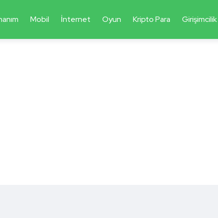
nanım
Mobil
İnternet
Oyun
Kripto Para
Girişimcilik