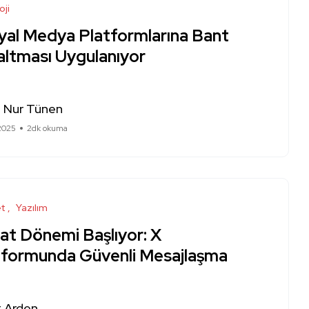
oji
yal Medya Platformlarına Bant
altması Uygulanıyor
a Nur Tünen
 2025
2dk okuma
et
Yazılım
at Dönemi Başlıyor: X
tformunda Güvenli Mesajlaşma
 Arden