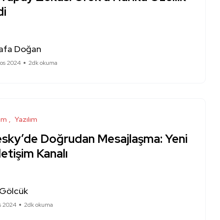
di
afa Doğan
tos 2024
2dk okuma
ım
Yazılım
esky’de Doğrudan Mesajlaşma: Yeni
İletişim Kanalı
 Gölcük
s 2024
2dk okuma