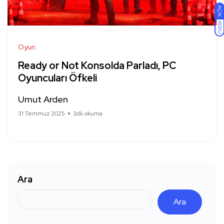
AÇIK
KOYU
Oyun
Ready or Not Konsolda Parladı, PC
Oyuncuları Öfkeli
Umut Arden
31 Temmuz 2025
3dk okuma
Ara
Ara