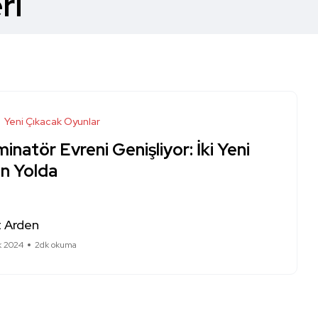
ri
Yeni Çıkacak Oyunlar
inatör Evreni Genişliyor: İki Yeni
n Yolda
 Arden
k 2024
2dk okuma