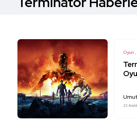
Terminatör Haberle
Oyun
Term
Oyu
Umut
23 Aralı