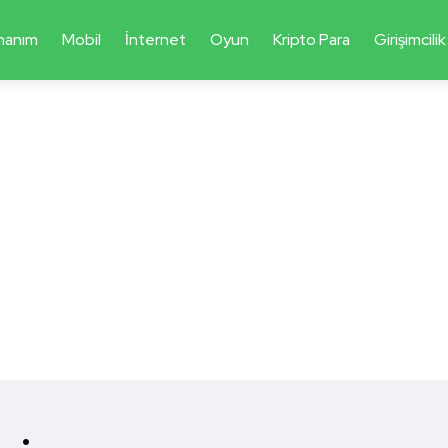
nanım
Mobil
İnternet
Oyun
Kripto Para
Girişimcilik