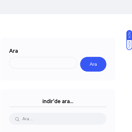
AÇIK
KOYU
Ara
Ara
indir’de ara…