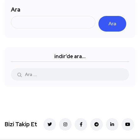
Ara
Ara
indir’de ara…
Bizi Takip Et