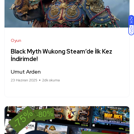
AÇIK
KOYU
Oyun
Black Myth Wukong Steam’de İlk Kez
İndirimde!
Umut Arden
23 Haziran 2025
2dk okuma