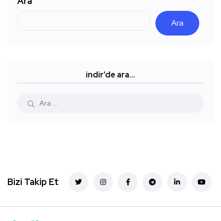
Ara
Ara
indir’de ara…
Bizi Takip Et