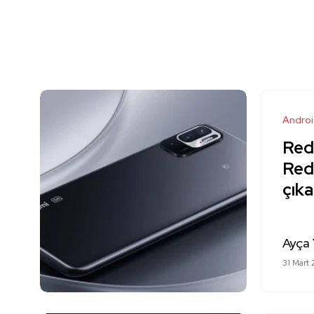
Andro
Redm
Red
çık
Ayça 
31 Mart