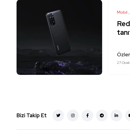
Mobil
Red
tanı
Özle
27 Ocak
Bizi Takip Et