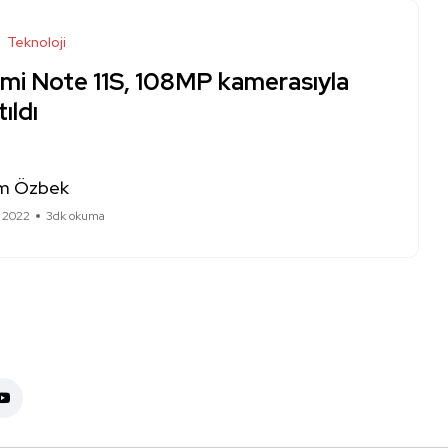
Teknoloji
mi Note 11S, 108MP kamerasıyla
tıldı
m Özbek
 2022
3dk okuma