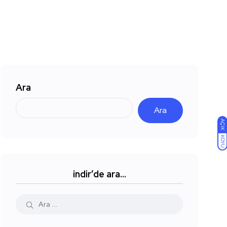
Ara
Ara
AÇIK
KOYU
indir’de ara…