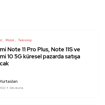
id
Mobil
Teknoloji
i Note 11 Pro Plus, Note 11S ve
mi 10 5G küresel pazarda satışa
acak
Yurtaslan
 2022
3dk okuma