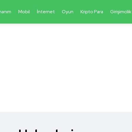
nanım
Mobil
İnternet
Oyun
Kripto Para
Girişimcilik