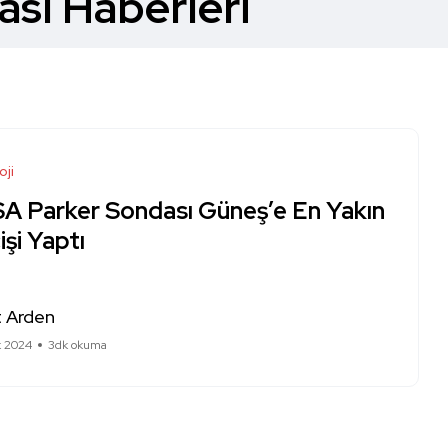
sı Haberleri
oji
A Parker Sondası Güneş’e En Yakın
şi Yaptı
 Arden
k 2024
3dk okuma