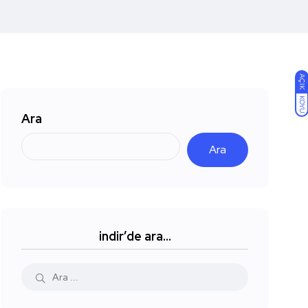
AÇIK
KOYU
Ara
Ara
indir’de ara…