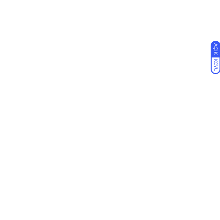
AÇIK
KOYU