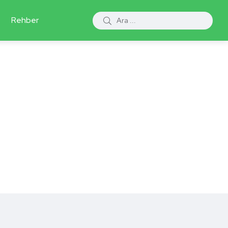
Rehber