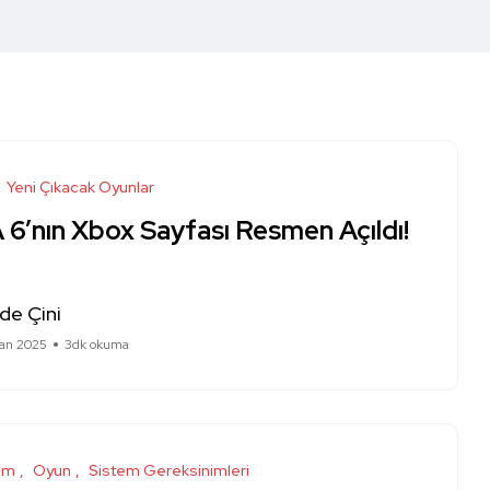
Yeni Çıkacak Oyunlar
 6’nın Xbox Sayfası Resmen Açıldı!
de Çini
ran 2025
3dk okuma
ım
Oyun
Sistem Gereksinimleri