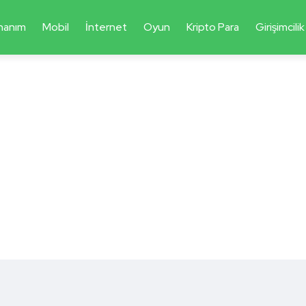
nanım
Mobil
İnternet
Oyun
Kripto Para
Girişimcilik