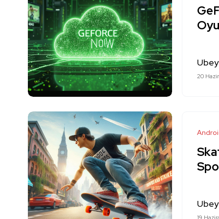
GeF
Oyun
Ubey
20 Hazi
Andro
Ska
Spor
Ubey
19 Hazi