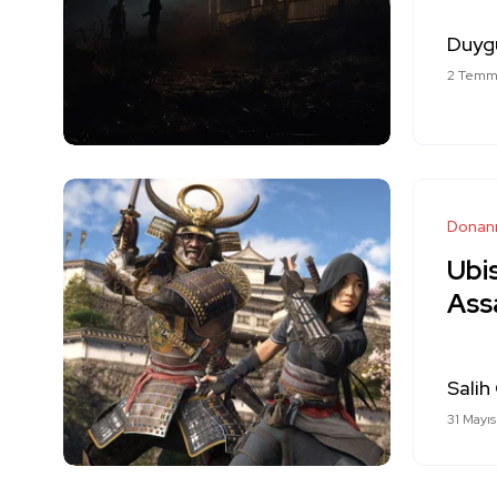
Duygu
2 Temm
Donan
Ubi
Ass
Salih
31 Mayı