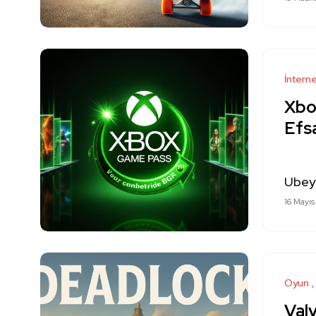
İntern
Xbo
Efsa
Ubey
16 Mayı
Oyun
Val