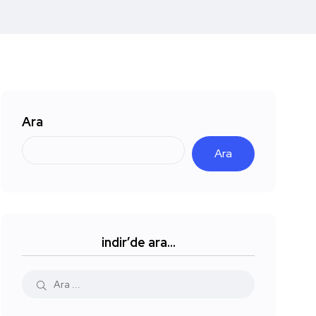
Ara
Ara
indir’de ara…