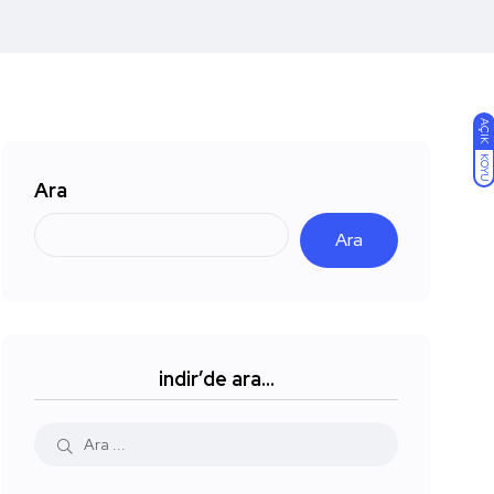
AÇIK
KOYU
Ara
Ara
indir’de ara…