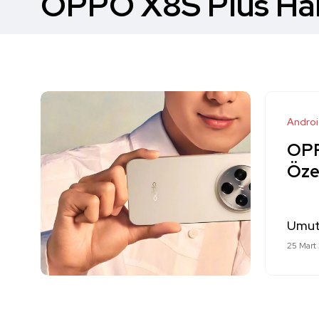
OPPO X8S Plus Hab
Andro
OPP
Özel
Umut
25 Mart