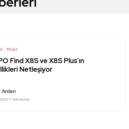
erleri
id
Mobil
O Find X8S ve X8S Plus’ın
likleri Netleşiyor
 Arden
 2025
3dk okuma