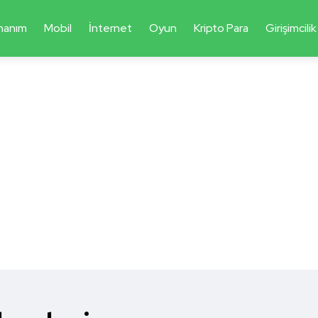
nanım
Mobil
İnternet
Oyun
Kripto Para
Girişimcilik