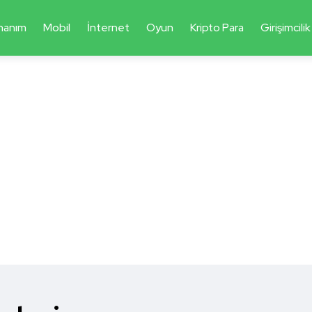
nanım
Mobil
İnternet
Oyun
Kripto Para
Girişimcilik