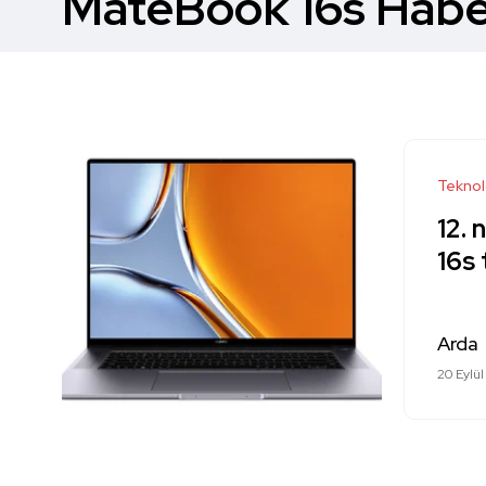
MateBook 16s Haber
Teknol
12. 
16s 
Arda
20 Eylü