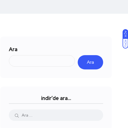
AÇIK
KOYU
Ara
Ara
indir’de ara…