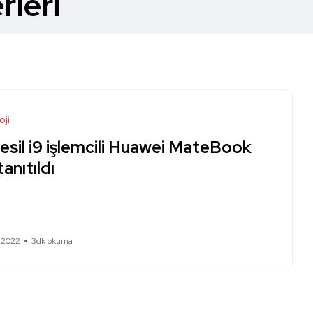
leri
oji
nesil i9 işlemcili Huawei MateBook
tanıtıldı
l 2022
3dk okuma