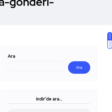
a-gonderi-
AÇIK
KOYU
Ara
Ara
indir’de ara…