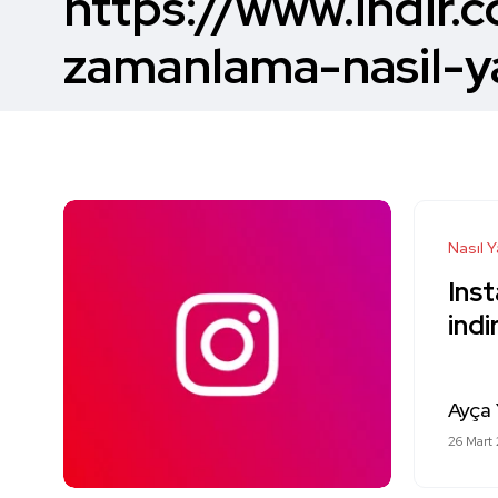
https://www.indir
zamanlama-nasil-yap
Nasıl Y
Inst
indir
Ayça 
26 Mart