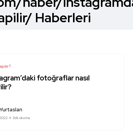
.com/haber/instagramd
ilir/ Haberleri
apılır?
agram’daki fotoğraflar nasıl
ilir?
Yurtaslan
 2022
3dk okuma