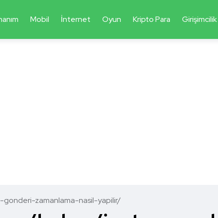
nanım
Mobil
İnternet
Oyun
Kripto Para
Girişimcilik
-gonderi-zamanlama-nasil-yapilir/