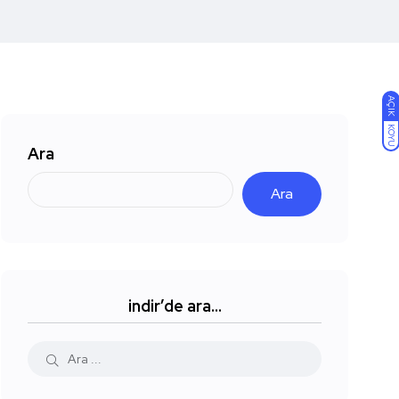
AÇIK
KOYU
Ara
Ara
indir’de ara…