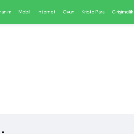
nanım
Mobil
İnternet
Oyun
Kripto Para
Girişimcilik