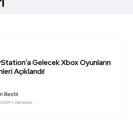
i
yStation’a Gelecek Xbox Oyunların
hleri Açıklandı!
 Bestil
t 2024
2dk okuma