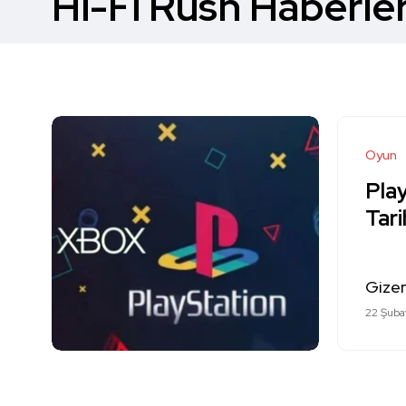
Hi-Fi Rush Haberler
Oyun
Pla
Tari
Gizem
22 Şuba