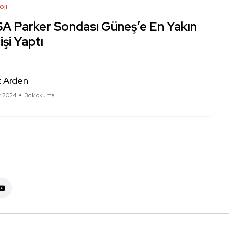
oji
A Parker Sondası Güneş’e En Yakın
şi Yaptı
 Arden
k 2024
3dk okuma