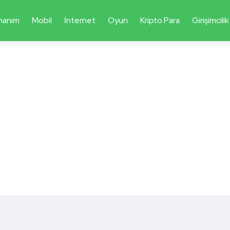
nanım
Mobil
İnternet
Oyun
Kripto Para
Girişimcilik