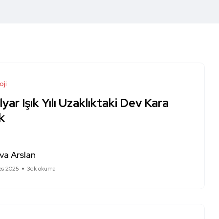
oji
lyar Işık Yılı Uzaklıktaki Dev Kara
k
va Arslan
os 2025
3dk okuma