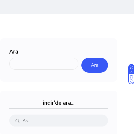
Ara
Ara
AÇIK
KOYU
indir’de ara…