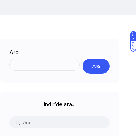
AÇIK
KOYU
Ara
Ara
indir’de ara…