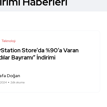
irimi Haberleri
Teknoloji
yStation Store’da %90’a Varan
ılar Bayramı” İndirimi
afa Doğan
 2024
2dk okuma