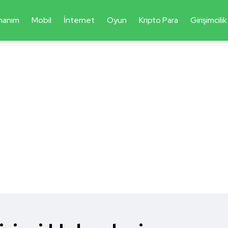
nanım
Mobil
İnternet
Oyun
Kripto Para
Girişimcilik