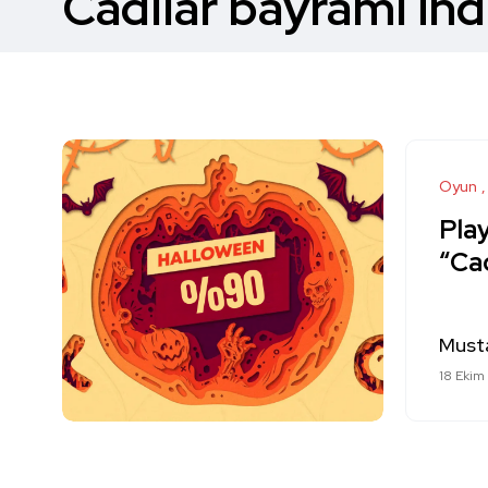
Cadılar bayramı ind
Oyun
Pla
“Cad
Must
18 Ekim