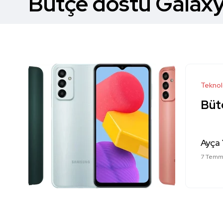
Bütçe dostu Galaxy 
Teknol
Bütç
Ayça 
7 Temm