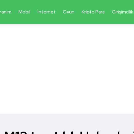
nanım
Mobil
İnternet
Oyun
Kripto Para
Girişimcilik