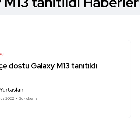
M13 tanıtıldı Haberler
oji
e dostu Galaxy M13 tanıtıldı
Yurtaslan
uz 2022
3dk okuma