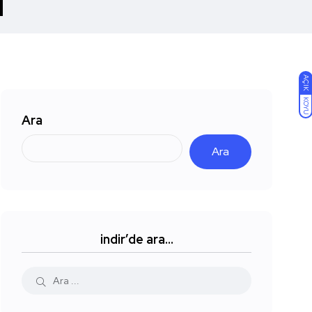
i
AÇIK
KOYU
Ara
Ara
indir’de ara…