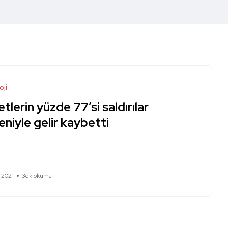
oji
etlerin yüzde 77’si saldırılar
niyle gelir kaybetti
 2021
3dk okuma