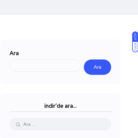
AÇIK
KOYU
Ara
Ara
indir’de ara…