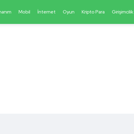
nanım
Mobil
İnternet
Oyun
Kripto Para
Girişimcilik