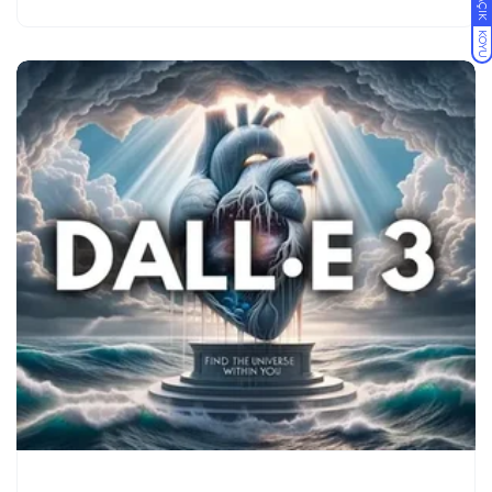
AÇIK
KOYU