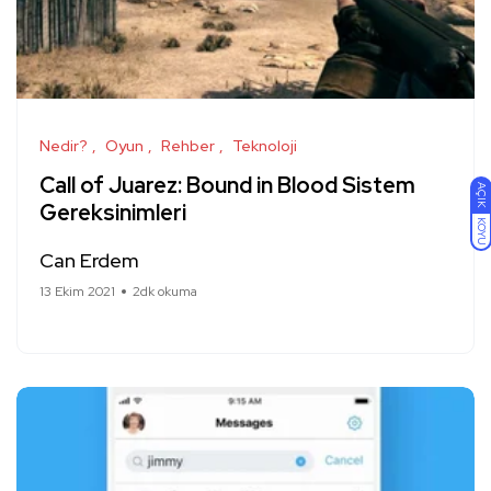
Nedir?
Oyun
Rehber
Teknoloji
Call of Juarez: Bound in Blood Sistem
AÇIK
Gereksinimleri
KOYU
Can Erdem
13 Ekim 2021
2dk okuma