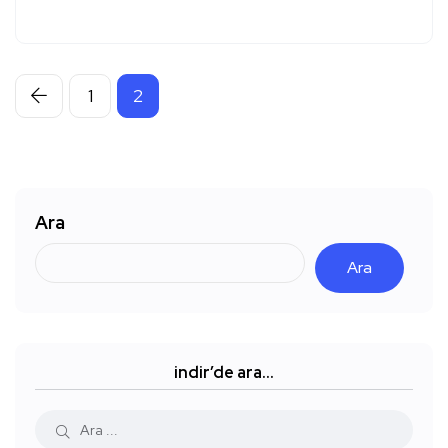
1
2
Ara
Ara
indir’de ara…