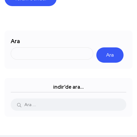
Ara
Ara
indir’de ara…