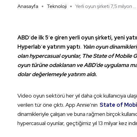
Anasayfa
Teknoloji
Yerli oyun şirketi 7,5 milyon ...
ABD
’
de ilk 5
’
e giren yerli oyun şirketi, yeni ya
Hyperlab
’
e yatırım yaptı
.
Yalın oyun dinamikleri
olan hypercasual oyunlar, The State of Mobile G
oyun türüne odaklanan ve ABD’de uygulama mark
dolar değerlemeyle yatırım aldı.
Video oyun sektörü her yıl daha çok kullanıcıya ulaş
verilen tür öne çıktı. App Annie’nin
State of Mob
dinamikleriyle çalışan ve buna rağmen birçok kullan
hypercasual oyunlar, geçtiğimiz yıl 13 milyar kez indiri