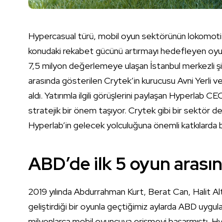
Hypercasual türü, mobil oyun sektörünün lokomotifi 
konudaki rekabet gücünü artırmayı hedefleyen oyun
7,5 milyon değerlemeye ulaşan İstanbul merkezli şir
arasında gösterilen Crytek’in kurucusu Avni Yerli 
aldı. Yatırımla ilgili görüşlerini paylaşan Hyperlab
stratejik bir önem taşıyor. Crytek gibi bir sektör dev
Hyperlab’in gelecek yolculuğuna önemli katkılarda 
ABD’de ilk 5 oyun arasın
2019 yılında Abdurrahman Kurt, Berat Can, Halit Al
geliştirdiği bir oyunla geçtiğimiz aylarda ABD uygu
milyonlarca mobil oyuncuya erişmeyi başarmıştı. Hype