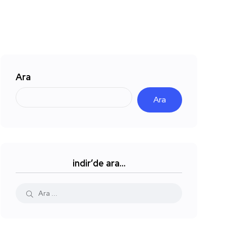
Ara
Ara
indir’de ara…