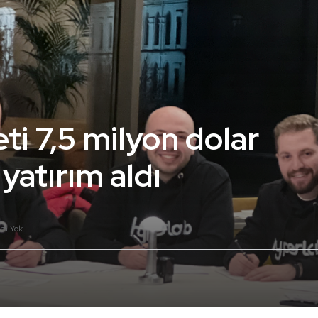
eti 7,5 milyon dolar
yatırım aldı
um Yok