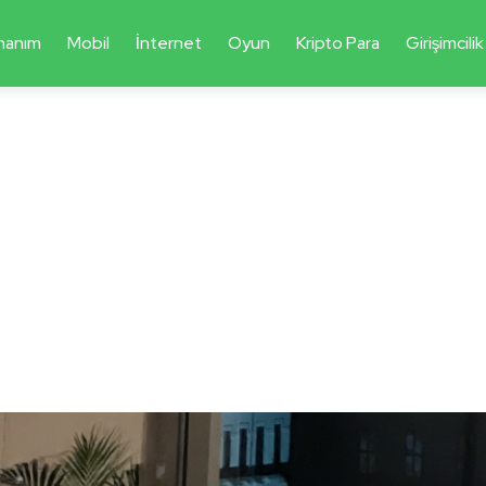
nanım
Mobil
İnternet
Oyun
Kripto Para
Girişimcilik