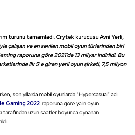
tırım turunu tamamladı
.
Crytek kurucusu Avni Yerli,
yle çalışan ve en sevilen mobil oyun türlerinden biri
aming raporuna göre 2021’de 13 milyar indirildi. Bu
etlerinde ilk 5
’
e giren yerli oyun şirketi, 7,5 milyon
ırken, son yıllarda mobil oyunlarda “Hypercasual” adı
ile Gaming 2022
raporuna göre yalın oyun
ıcı tarafından uzun saatler boyunca oynanan
ldi.