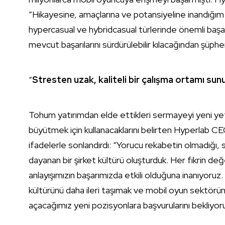
“Hikayesine, amaçlarına ve potansiyeline inandığım b
hypercasual ve hybridcasual türlerinde önemli baş
mevcut başarılarını sürdürülebilir kılacağından şüphe
“
Stresten uzak, kaliteli bir çalışma ortamı su
Tohum yatırımdan elde ettikleri sermayeyi yeni yet
büyütmek için kullanacaklarını belirten Hyperlab 
ifadelerle sonlandırdı: “Yorucu rekabetin olmadığı, s
dayanan bir şirket kültürü oluşturduk. Her fikrin de
anlayışımızın başarımızda etkili olduğuna inanıyoruz
kültürünü daha ileri taşımak ve mobil oyun sektörün
açacağımız yeni pozisyonlara başvurularını bekliyor