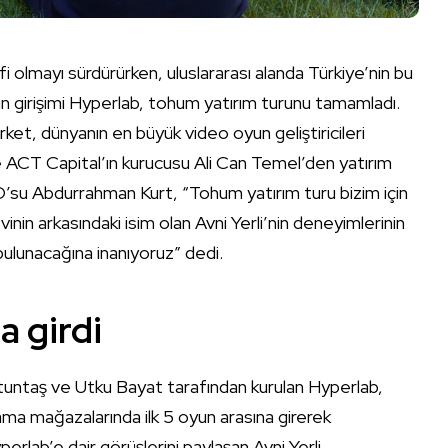
olmayı sürdürürken, uluslararası alanda Türkiye’nin bu
 girişimi Hyperlab, tohum yatırım turunu tamamladı.
ket, dünyanın en büyük video oyun geliştiricileri
ve ACT Capital’ın kurucusu Ali Can Temel’den yatırım
 CEO’su Abdurrahman Kurt, “Tohum yatırım turu bizim için
inin arkasındaki isim olan Avni Yerli’nin deneyimlerinin
bulunacağına inanıyoruz” dedi.
a girdi
tuntaş ve Utku Bayat tarafından kurulan Hyperlab,
lama mağazalarında ilk 5 oyun arasına girerek
rlab’e dair görüşlerini paylaşan Avni Yerli,