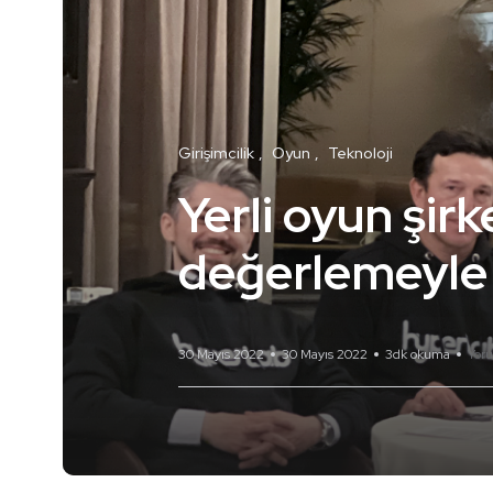
Girişimcilik
Oyun
Teknoloji
Yerli oyun şirk
değerlemeyle 
30 Mayıs 2022
30 Mayıs 2022
3dk okuma
Yor