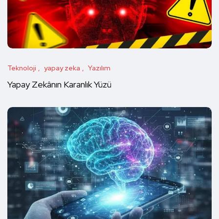
Teknoloji
yapay zeka
Yazılım
Yapay Zekânın Karanlık Yüzü