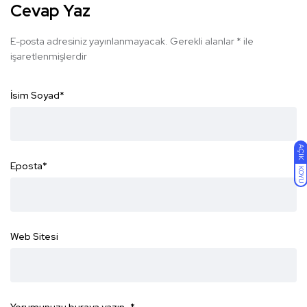
Cevap Yaz
E-posta adresiniz yayınlanmayacak.
Gerekli alanlar
*
ile
işaretlenmişlerdir
İsim Soyad
*
AÇIK
Eposta
*
KOYU
Web Sitesi
Yorumunuzu buraya yazın...
*