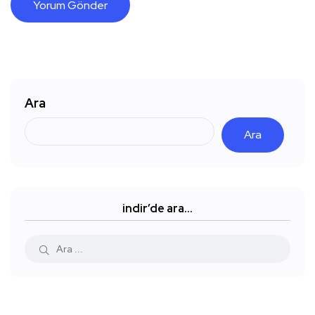
Ara
Ara
indir’de ara…