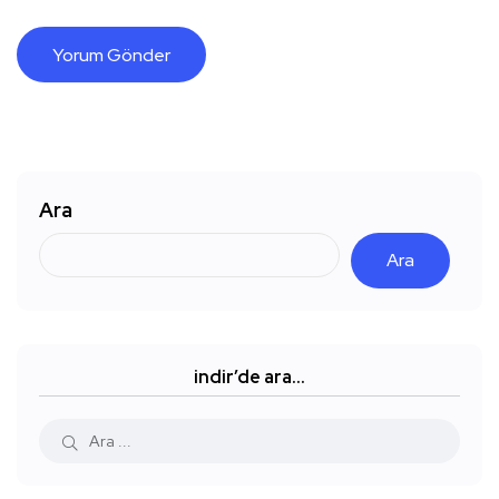
Ara
Ara
indir’de ara…