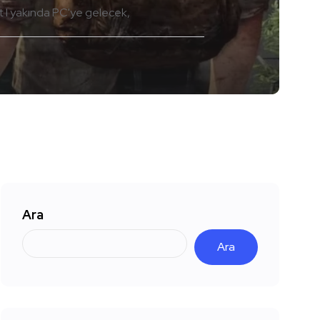
t I yakında PC'ye gelecek
Ara
Ara