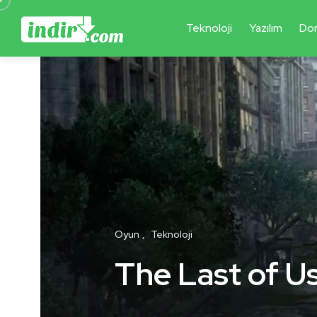
Teknoloji
Yazılım
Do
Oyun
Teknoloji
The Last of Us