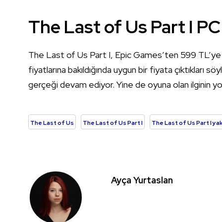
The Last of Us Part I PC 
The Last of Us Part I, Epic Games’ten 599 TL’ye ön
fiyatlarına bakıldığında uygun bir fiyata çıktıkları söy
gerçeği devam ediyor. Yine de oyuna olan ilginin y
The Last of Us
The Last of Us Part I
The Last of Us Part I y
Ayça Yurtaslan