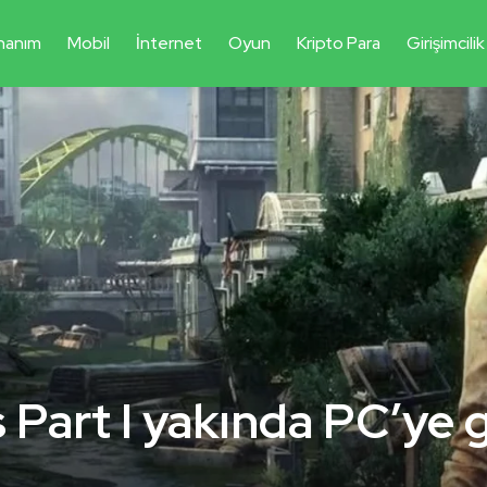
nanım
Mobil
İnternet
Oyun
Kripto Para
Girişimcilik
 Part I yakında PC’ye 