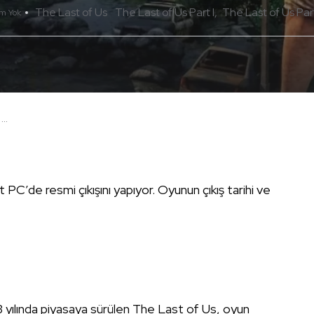
The Last of Us
The Last of Us Part I
The Last of Us Par
m Yok
..
PC’de resmi çıkışını yapıyor. Oyunun çıkış tarihi ve
13 yılında piyasaya sürülen The Last of Us, oyun