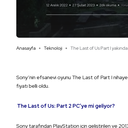
12 Aralık 2022
27 Şubat 2023
2dk okuma
Yoru
Anasayfa
Teknoloji
The Last of Us Part I yakında .
Sony’nin efsanevi oyunu The Last of Part I nihayet 
fiyatı belli oldu.
The Last of Us: Part 2 PC’ye mi geliyor?
Sony tarafından PlayStation için geliştirilen ve 20