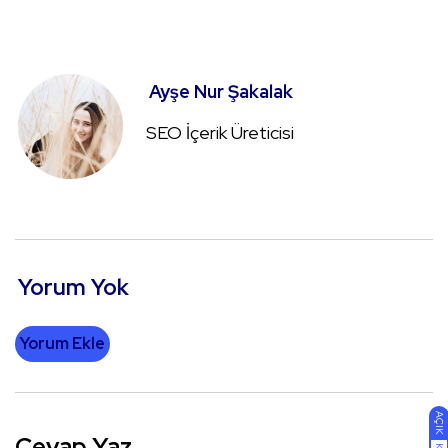
Ayşe Nur Şakalak
SEO İçerik Üreticisi
Yorum Yok
Yorum Ekle
AÇIK
Cevap Yaz