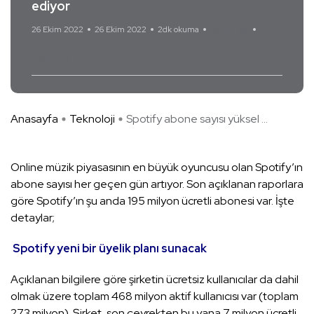
ediyor
26 Ekim 2022
26 Ekim 2022
2dk okuma
Yorum Yok
Spotify
Anasayfa
Teknoloji
Spotify abone sayısı yüksel ...
Online müzik piyasasının en büyük oyuncusu olan Spotify’ın
abone sayısı her geçen gün artıyor. Son açıklanan raporlara
göre Spotify’ın şu anda 195 milyon ücretli abonesi var. İşte
detaylar;
Spotify yeni bir üyelik planı sunacak
Açıklanan bilgilere göre şirketin ücretsiz kullanıcılar da dahil
olmak üzere toplam 468 milyon aktif kullanıcısı var (toplam
273 milyon). Şirket, son çeyrekten bu yana 7 milyon ücretli