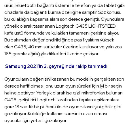
ürün, Bluetooth bağlantı sistemi ile telefon ya da tablet gibi
cihazlarla da bağlantı kurma özelliğine sahiptir. Söz konusu
bu kulaklığın kapsama alanı son derece geniştir. Oyunculara
yönelik olarak tasarlanan Logitech G435 LIGHTSPEED,
kafa üstü formunda ve kulakları tamamen içerisine alıyor.
Bu bakımdan değerlendirildiğinde pasif yalıtımı yüksek
olan G435, 40 mm sürücüler üzerine kuruluyor ve yalnızca
165 gramlık ağırlığıyla dikkatleri üzerine çekiyor.
Samsung 2021’in 3. çeyreğinde rakip tanımadı
Oyuncuların beğenisini kazanan bu modelin gerçekten son
derece hafif olması, onu uzun oyun süreleri için iyi bir seçin
haline getiriyor. Yerleşik olarak ise gizli mikrofonları bulunan
G435, geliştirici Logitech tarafından tapılan açıklamalara
göre 18 saatlik bir pil ömrü ile de oyuncuların işini görür gibi
gözüküyor. Kulaklığın kullanım süresinin uzun olması
oyucular için yeterli gözüküyor.