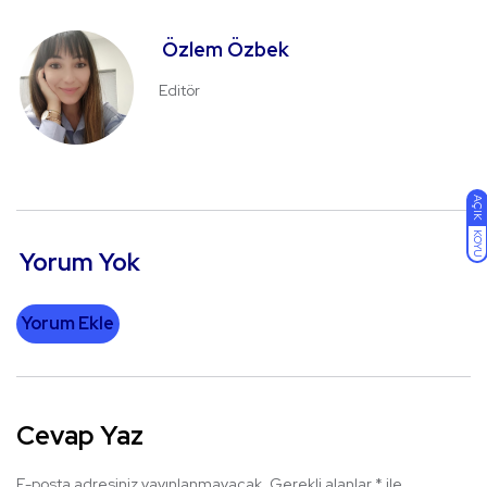
Özlem Özbek
Editör
AÇIK
KOYU
Yorum Yok
Yorum Ekle
Cevap Yaz
E-posta adresiniz yayınlanmayacak.
Gerekli alanlar
*
ile