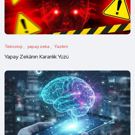
Teknoloji
yapay zeka
Yazılım
Yapay Zekânın Karanlık Yüzü