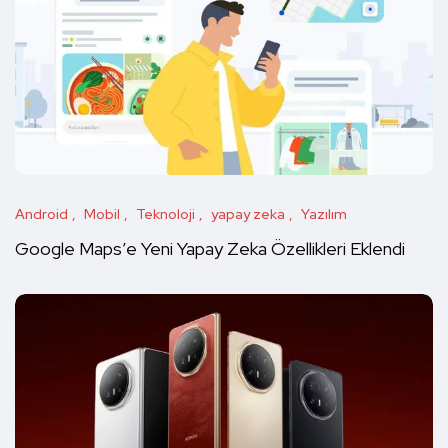
Android
Mobil
Teknoloji
yapay zeka
Yazılım
Google Maps’e Yeni Yapay Zeka Özellikleri Eklendi