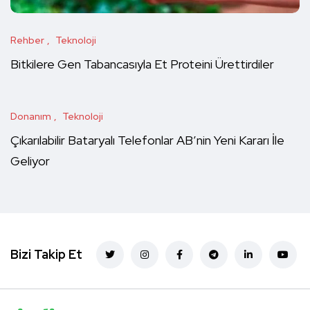
Rehber
Teknoloji
Bitkilere Gen Tabancasıyla Et Proteini Ürettirdiler
Donanım
Teknoloji
Çıkarılabilir Bataryalı Telefonlar AB’nin Yeni Kararı İle
Geliyor
Bizi Takip Et