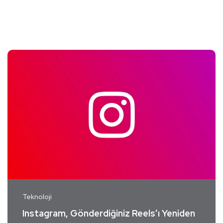
Teknoloji
Instagram, Gönderdiğiniz Reels’ı Yeniden