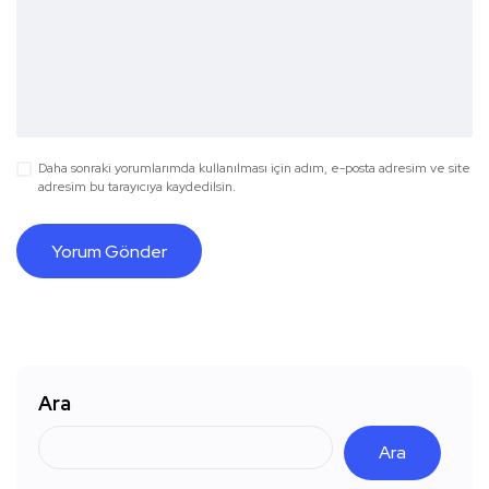
Daha sonraki yorumlarımda kullanılması için adım, e-posta adresim ve site
adresim bu tarayıcıya kaydedilsin.
Ara
Ara