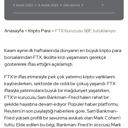
SBF
8 Aralık 2022
8 Aralık 2022
2dk okuma
Yorum Yok
Anasayfa
Kripto Para
FTX Kurucusu SBF, tutuklanıyo ...
Kasım ayının ilk haftalarında dünyanın en büyük kripto para
borsalarından FTX, likidite krizi yaşamasını gerekçe
göstererek iflas ettiğini açıklamıştı.
FTX’in iflas etmesiyle pek çok yatırımcı kripto varlıklarını
kaybederken, sektörde de ciddi bir çöküş yaşandı. FTX
iflasıyla yatırımcılara büyük bir mağduriyet yaşatırken,
FTX’in kurucusu Sam Bankman-Fried halen rahat bir
şekilde hayatına devam ediyor. Popüler haber platformu
Reuters’in son paylaştığı haberlere göre, Sam Bankman-
Fried yüksek profilli bir savunma avukatı olan Mark Cohen’i
tuttu. Elde edilen bu bilgi, Bankman-Fried’in sözcüsü Mark