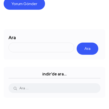
Ara
Ara
indir’de ara…