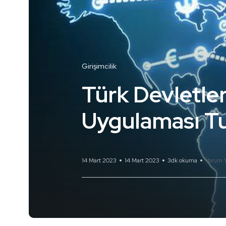
Girişimcilik
Türk Devletleri
Uygulaması Tu
14 Mart 2023
14 Mart 2023
3dk okuma
Yorum 