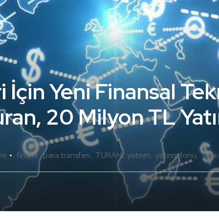
 İçin Yeni Finansal Tek
ran, 20 Milyon TL Yatı
finans
para transferi
TURAN
yatırım
yatırım fonu
yatı
Yok