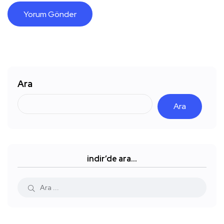
Ara
Ara
indir’de ara…