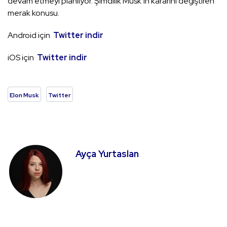
devam etmeyi planlıyor. Şimdilik Musk’ın kararını değiştiren
merak konusu.
Android için
Twitter indir
iOS için
Twitter indir
Elon Musk
Twitter
Ayça Yurtaslan