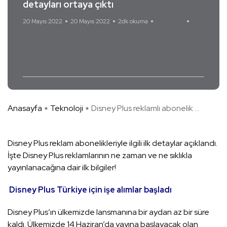
detayları ortaya çıktı
20 Mayıs 2022
20 Mayıs 2022
2dk okuma
Yorum Yok
Disney Plus
Disney Plus reklamlı abonelik
Disney Plus reklamlı abonelik sisteminin detayları
ortaya çıktı
Anasayfa
Teknoloji
Disney Plus reklamlı abonelik ...
Disney Plus reklam abonelikleriyle ilgili ilk detaylar açıklandı.
İşte Disney Plus reklamlarının ne zaman ve ne sıklıkla
yayınlanacağına dair ilk bilgiler!
Disney Plus Türkiye için işe alımlar başladı
Disney Plus’ın ülkemizde lansmanına bir aydan az bir süre
kaldı. Ülkemizde 14 Haziran’da yayına başlayacak olan