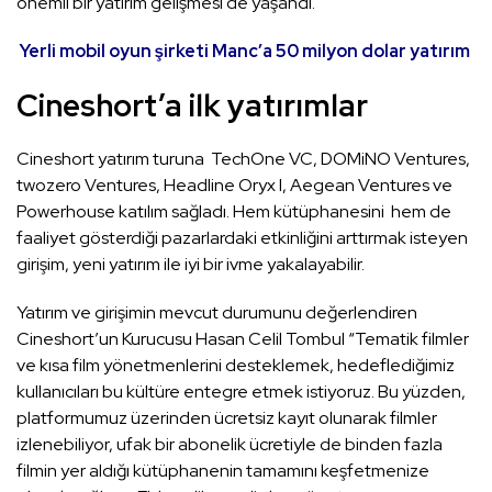
önemli bir yatırım gelişmesi de yaşandı.
Yerli mobil oyun şirketi Manc’a 50 milyon dolar yatırım
Cineshort’a ilk yatırımlar
Cineshort yatırım turuna TechOne VC, DOMiNO Ventures,
twozero Ventures, Headline Oryx I, Aegean Ventures ve
Powerhouse katılım sağladı. Hem kütüphanesini hem de
faaliyet gösterdiği pazarlardaki etkinliğini arttırmak isteyen
girişim, yeni yatırım ile iyi bir ivme yakalayabilir.
Yatırım ve girişimin mevcut durumunu değerlendiren
Cineshort’un Kurucusu Hasan Celil Tombul “Tematik filmler
ve kısa film yönetmenlerini desteklemek, hedeflediğimiz
kullanıcıları bu kültüre entegre etmek istiyoruz. Bu yüzden,
platformumuz üzerinden ücretsiz kayıt olunarak filmler
izlenebiliyor, ufak bir abonelik ücretiyle de binden fazla
filmin yer aldığı kütüphanenin tamamını keşfetmenize