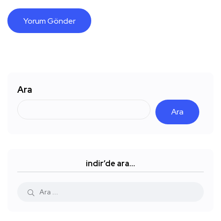
Ara
Ara
indir’de ara…