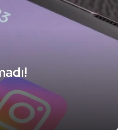
madı!