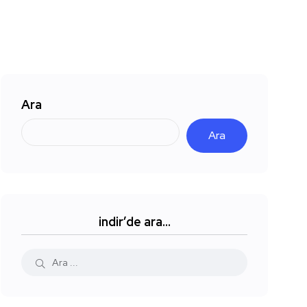
Ara
Ara
indir’de ara…