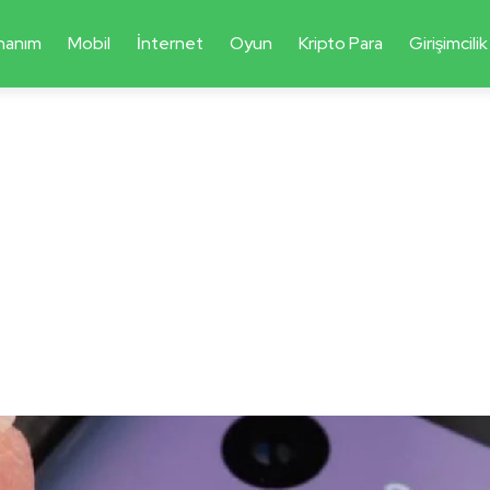
nanım
Mobil
İnternet
Oyun
Kripto Para
Girişimcilik