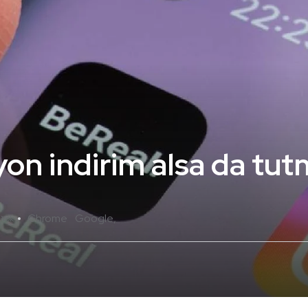
on indirim alsa da tut
Chrome
Google
 Yok